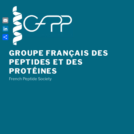
Skip
to
content
Email
LinkedIn
Share
GROUPE FRANÇAIS DES
PEPTIDES ET DES
PROTÉINES
French Peptide Society