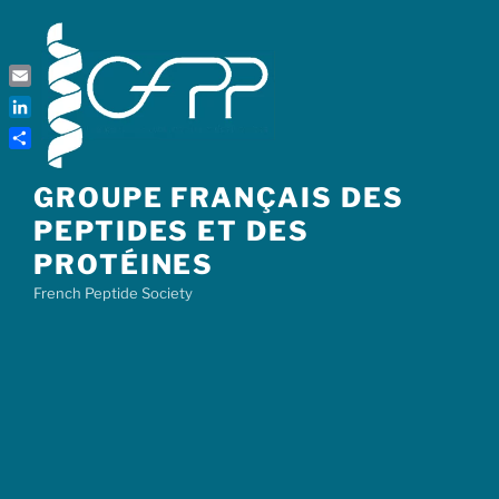
Skip
to
content
Email
LinkedIn
Share
GROUPE FRANÇAIS DES
PEPTIDES ET DES
PROTÉINES
French Peptide Society