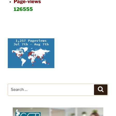
Page-views
126555
Search
Search
for: