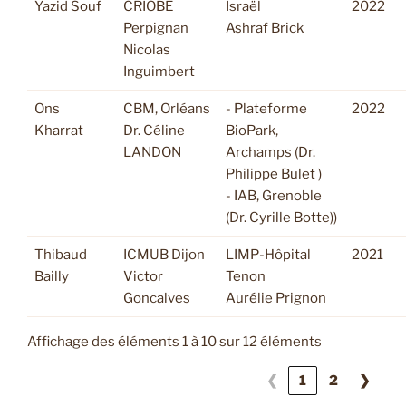
Yazid Souf
CRIOBE
Israël
2022
Perpignan
Ashraf Brick
Nicolas
Inguimbert
Ons
CBM, Orléans
- Plateforme
2022
Kharrat
Dr. Céline
BioPark,
LANDON
Archamps (Dr.
Philippe Bulet )
- IAB, Grenoble
(Dr. Cyrille Botte))
Thibaud
ICMUB Dijon
LIMP-Hôpital
2021
Bailly
Victor
Tenon
Goncalves
Aurélie Prignon
Affichage des éléments 1 à 10 sur 12 éléments
❮
1
2
❯