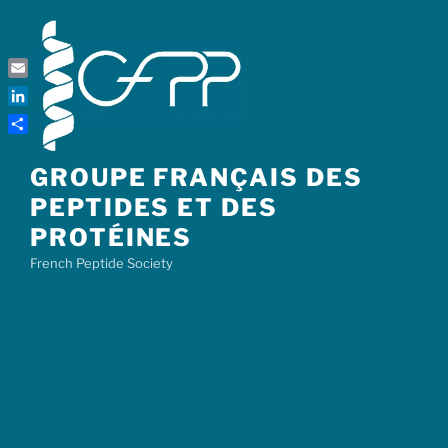
Skip
to
content
Email
LinkedIn
Share
GROUPE FRANÇAIS DES
PEPTIDES ET DES
PROTÉINES
French Peptide Society