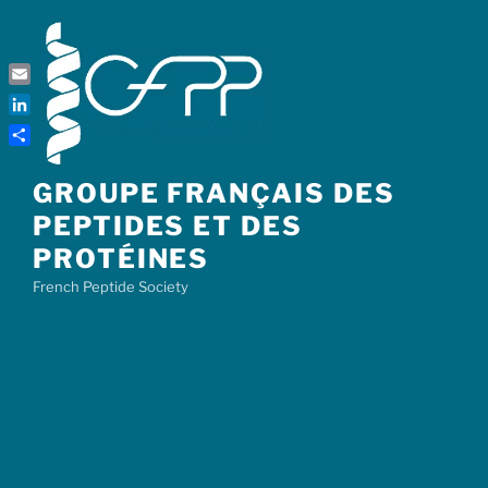
Skip
to
content
Email
LinkedIn
Share
GROUPE FRANÇAIS DES
PEPTIDES ET DES
PROTÉINES
French Peptide Society