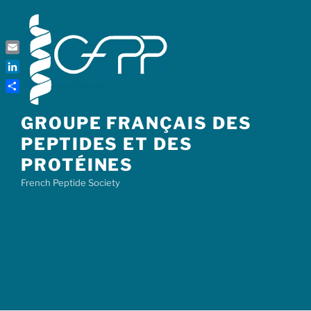
Skip
to
content
Email
LinkedIn
Share
GROUPE FRANÇAIS DES
PEPTIDES ET DES
PROTÉINES
French Peptide Society