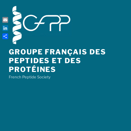
Skip
to
content
Email
LinkedIn
Share
GROUPE FRANÇAIS DES
PEPTIDES ET DES
PROTÉINES
French Peptide Society