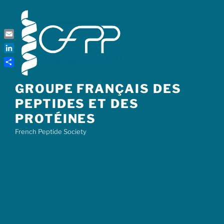
Skip
to
content
Email
LinkedIn
Share
GROUPE FRANÇAIS DES
PEPTIDES ET DES
PROTÉINES
French Peptide Society