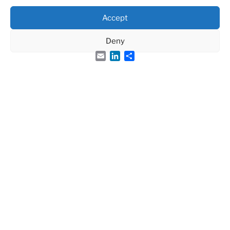
Accept
Deny
Email
LinkedIn
Share
Groupe Français des Peptides et des Protéines