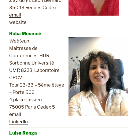
2 av. du Pr. Léon Bernard
35043 Rennes Cedex
email
website
Roba Moumné
Webteam
Maîtresse de
Conférences, HDR
Sorbonne Université
UMR 8228, Laboratoire
CPCV
Tour 23-33 – 5ème étage
– Porte 506
4 place Jussieu
75005 Paris Cedex 5
email
LinkedIn
Luisa Ronga