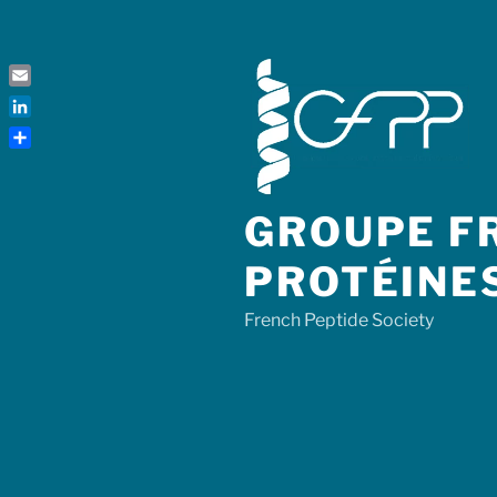
Skip
to
content
Email
LinkedIn
Share
GROUPE FR
PROTÉINE
French Peptide Society