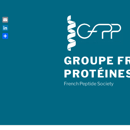
Skip
to
content
Email
LinkedIn
Share
GROUPE FR
PROTÉINE
French Peptide Society