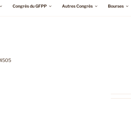
Congrès du GFPP
Autres Congrès
Bourses
 4505