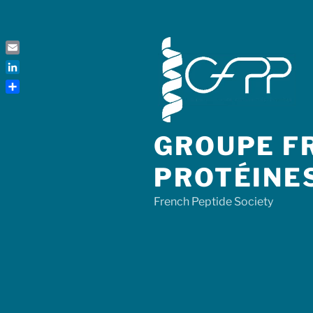
Skip
to
content
Email
LinkedIn
Share
GROUPE FR
PROTÉINE
French Peptide Society