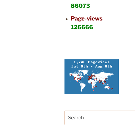
86073
Page-views
126666
Search
for: