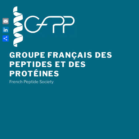
Skip
to
content
Email
LinkedIn
Share
GROUPE FRANÇAIS DES
PEPTIDES ET DES
PROTÉINES
French Peptide Society