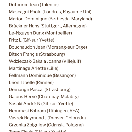
Dufourcq Jean (Talence)
Mascagni Paolo (Londres, Royaume Uni)
Marion Dominique (Bethesda, Maryland)
Brückner Hans (Stuttgart, Allemagne)
Le-Nguyen Dung (Montpellier)
Fritz L (Gif-sur Yvette)
Bouchaudon Jean (Morsang-sur Orge)
Bitsch Françis (Strasbourg)
Wdzieczak-Bakala Joanna (Villejuif)
Martinage Arlette (Lille)
Fellmann Dominique (Besançon)
Léonil Joëlle (Rennes)
Demange Pascal (Strasbourg)
Galons Hervé (Chatenay-Malabry)
Sasaki André N (Gif-sur-Yvette)
Hemmasi Bahram (Tübingen, RFA)
Vavrek Raymond J (Denver, Colorado)
Grzonka Zbigniew (Gdansk, Pologne)
Toma Flavio (Gif-sur-Yvette)